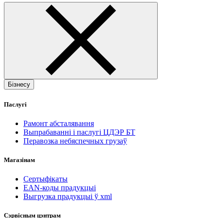
Бізнесу
Паслугі
Рамонт абсталявання
Выпрабаванні і паслугі ЦДЭР БТ
Перавозка небяспечных грузаў
Магазінам
Сертыфікаты
EAN-коды прадукцыі
Выгрузка прадукцыі ў xml
Сэрвісным цэнтрам