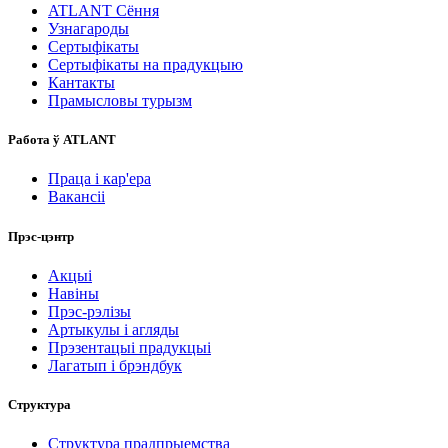
ATLANT Сёння
Узнагароды
Сертыфікаты
Сертыфікаты на прадукцыю
Кантакты
Прамысловы турызм
Работа ў ATLANT
Праца і кар'ера
Вакансіі
Прэс-цэнтр
Акцыі
Навіны
Прэс-рэлізы
Артыкулы і агляды
Прэзентацыі прадукцыі
Лагатып і брэндбук
Структура
Структура прадпрыемства