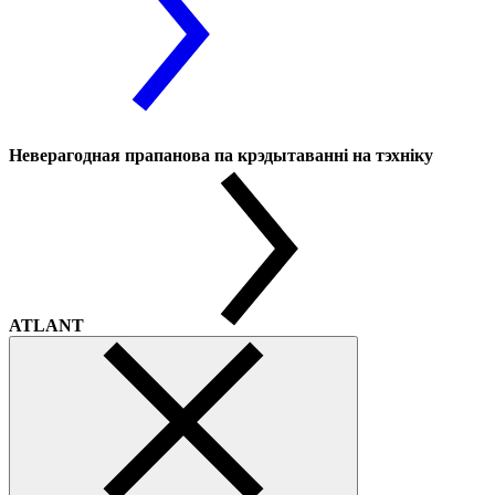
Неверагодная прапанова па крэдытаванні на тэхніку
ATLANT