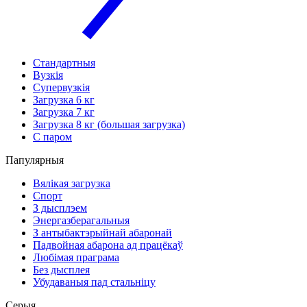
Стандартныя
Вузкія
Супервузкія
Загрузка 6 кг
Загрузка 7 кг
Загрузка 8 кг (большая загрузка)
С паром
Папулярныя
Вялікая загрузка
Спорт
З дысплэем
Энергазберагальныя
З антыбактэрыйнай абаронай
Падвойная абарона ад працёкаў
Любімая праграма
Без дысплея
Убудаваныя пад стальніцу
Серыя