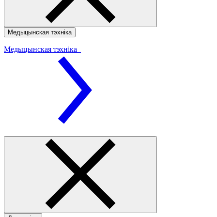
Медыцынская тэхніка
Медыцынская тэхніка