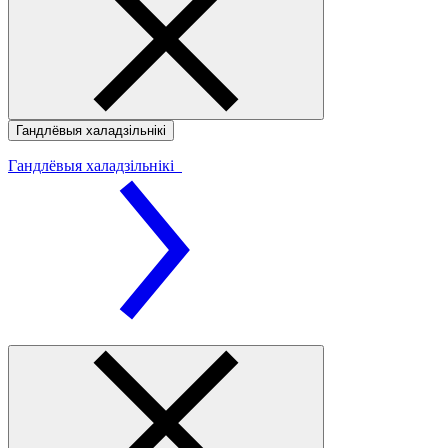
Гандлёвыя халадзільнікі
Гандлёвыя халадзільнікі