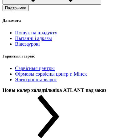
Падтрымка
Дапамога
Пошук па прадукту
Пытанні і адказы
Відеэаурокі
Гарантыя і сэрвіс
Сэрвісныя цэнтры
Фірмовы сэрвісны цэнтр г. Мінск
Электронны зварот
Новы колер халадзільніка ATLANT пад заказ