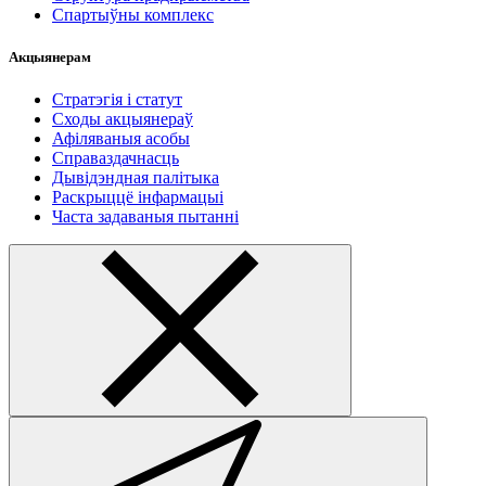
Спартыўны комплекс
Акцыянерам
Стратэгія і статут
Сходы акцыянераў
Афіляваныя асобы
Справаздачнасць
Дывідэндная палітыка
Раскрыццё інфармацыі
Часта задаваныя пытанні