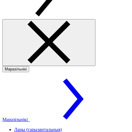
Маразільнікі
Маразільнікі
Лары (гарызантальныя)