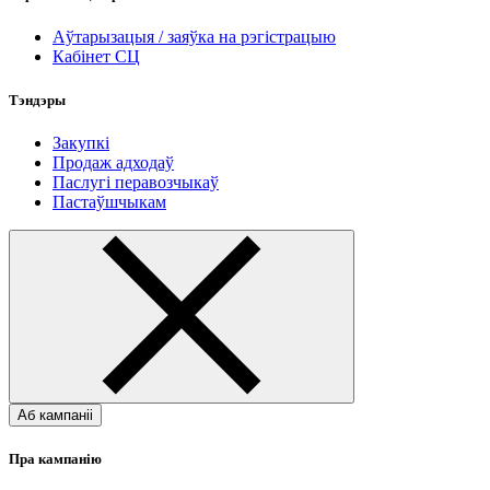
Аўтарызацыя / заяўка на рэгістрацыю
Кабінет СЦ
Тэндэры
Закупкі
Продаж адходаў
Паслугі перавозчыкаў
Пастаўшчыкам
Аб кампаніі
Пра кампанію