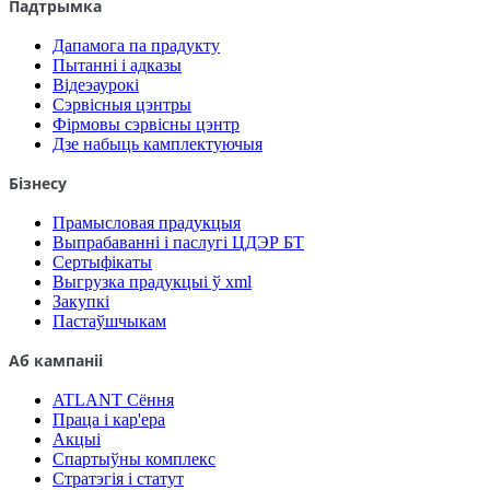
Падтрымка
Дапамога па прадукту
Пытанні і адказы
Відеэаурокі
Сэрвісныя цэнтры
Фірмовы сэрвісны цэнтр
Дзе набыць камплектуючыя
Бізнесу
Прамысловая прадукцыя
Выпрабаванні і паслугі ЦДЭР БТ
Сертыфікаты
Выгрузка прадукцыі ў xml
Закупкі
Пастаўшчыкам
Аб кампаніі
ATLANT Сёння
Праца і кар'ера
Акцыі
Спартыўны комплекс
Стратэгія і статут