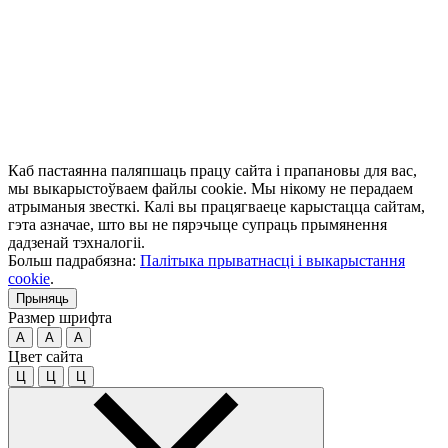
Каб пастаянна паляпшаць працу сайта і прапановы для вас,
мы выкарыстоўваем файлы cookie. Мы нікому не перадаем
атрыманыя звесткі. Калі вы працягваеце карыстацца сайтам,
гэта азначае, што вы не пярэчыце супраць прымянення
дадзенай тэхналогіі.
Больш падрабязна:
Палітыка прыватнасці і выкарыстання
cookie
.
Прыняць
Размер шрифта
A
A
A
Цвет сайта
Ц
Ц
Ц