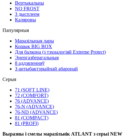
Вертыкальны
NO FROST
З дысплеем
Каляровы
Папулярныя
Маразільныя лары
Кошык BIG BOX
Для балкона (з тэхналогіяй Extreme Protect)
Энергазберагальныя
8 аддзяленняў
З антыбактэрыйнай абаронай
Серыя
71 (SOFT LINE)
72 (COMFORT)
76 (ADVANCE)
76-N (ADVANCE)
76-ND (ADVANCE)
81 (COMPACT)
81 (PROFI)
Выразны і смелы маразільнік ATLANT з серыі NEW