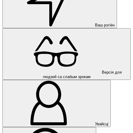
Ваш рэгіён
Версія для
людзей са слабым зрокам
Увайсці