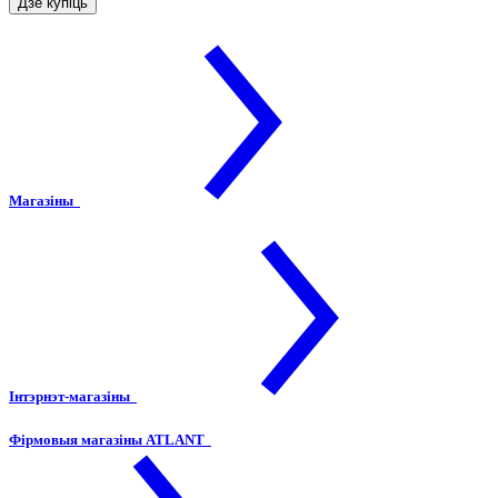
Дзе купіць
Магазіны
Інтэрнэт-магазіны
Фірмовыя магазіны ATLANT