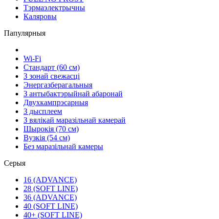
Тэрмаэлектрычны
Каляровы
Папулярныя
Wi-Fi
Стандарт (60 см)
З зонай свежасці
Энергазберагальныя
З антыбактэрыйнай абаронай
Двухкампрэсарныя
З дысплеем
З вялікай маразільнай камерай
Шырокія (70 см)
Вузкія (54 см)
Без маразільнай камеры
Серыя
16 (ADVANCE)
28 (SOFT LINE)
36 (ADVANCE)
40 (SOFT LINE)
40+ (SOFT LINE)