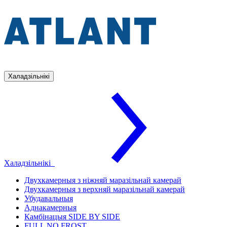
Халадзільнікі
Халадзільнікі
Двухкамерныя з ніжняй маразільнай камерай
Двухкамерныя з верхняй маразільнай камерай
Убудавальныя
Аднакамерныя
Камбінацыя SIDE BY SIDE
FULL NO FROST