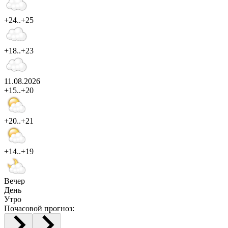
+24..+25
+18..+23
11.08.2026
+15..+20
+20..+21
+14..+19
Вечер
День
Утро
Почасовой прогноз: