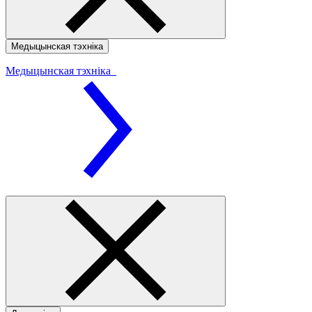
Медыцынская тэхніка
Медыцынская тэхніка