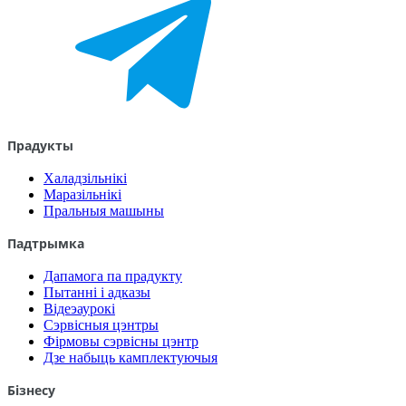
Прадукты
Халадзільнікі
Маразільнікі
Пральныя машыны
Падтрымка
Дапамога па прадукту
Пытанні і адказы
Відеэаурокі
Сэрвісныя цэнтры
Фірмовы сэрвісны цэнтр
Дзе набыць камплектуючыя
Бізнесу