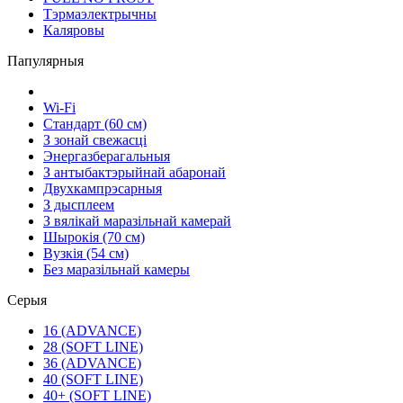
Тэрмаэлектрычны
Каляровы
Папулярныя
Wi-Fi
Стандарт (60 см)
З зонай свежасці
Энергазберагальныя
З антыбактэрыйнай абаронай
Двухкампрэсарныя
З дысплеем
З вялікай маразільнай камерай
Шырокія (70 см)
Вузкія (54 см)
Без маразільнай камеры
Серыя
16 (ADVANCE)
28 (SOFT LINE)
36 (ADVANCE)
40 (SOFT LINE)
40+ (SOFT LINE)