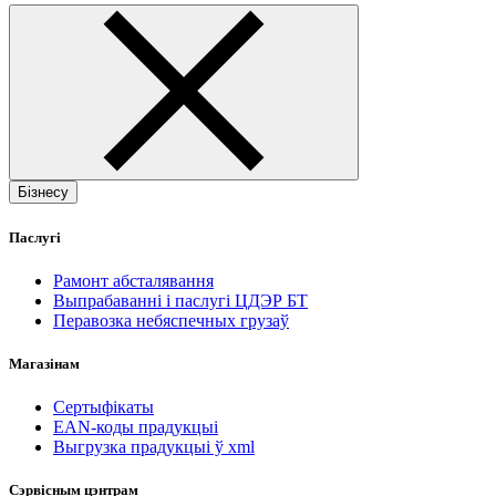
Бізнесу
Паслугі
Рамонт абсталявання
Выпрабаванні і паслугі ЦДЭР БТ
Перавозка небяспечных грузаў
Магазінам
Сертыфікаты
EAN-коды прадукцыі
Выгрузка прадукцыі ў xml
Сэрвісным цэнтрам