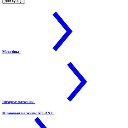
Дзе купіць
Магазіны
Інтэрнэт-магазіны
Фірмовыя магазіны ATLANT