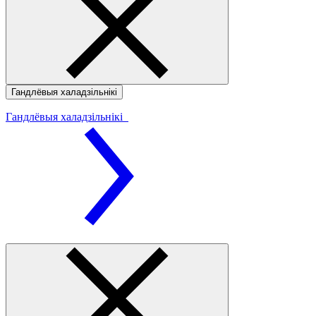
Гандлёвыя халадзільнікі
Гандлёвыя халадзільнікі