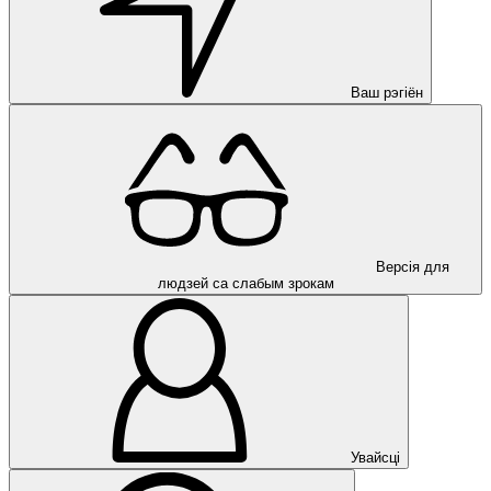
Ваш рэгіён
Версія для
людзей са слабым зрокам
Увайсці