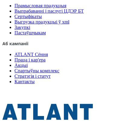
Прамысловая прадукцыя
Выпрабаванні і паслугі ЦДЭР БТ
Сертыфікаты
Выгрузка прадукцыі ў xml
Закупкі
Пастаўшчыкам
Аб кампаніі
ATLANT Сёння
Праца і кар'ера
Акцыі
Спартыўны комплекс
Стратэгія і статут
Кантакты