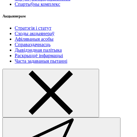
Спартыўны комплекс
Акцыянерам
Стратэгія і статут
Сходы акцыянераў
Афіляваныя асобы
Справаздачнасць
Дывідэндная палітыка
Раскрыццё інфармацыі
Часта задаваныя пытанні