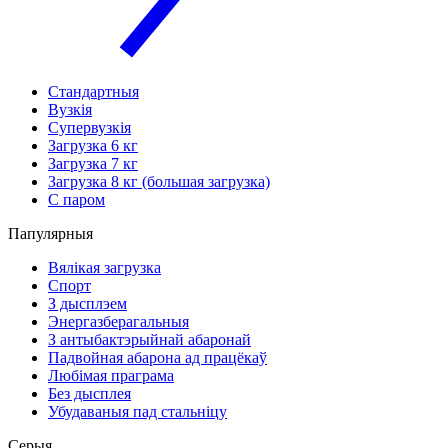
Стандартныя
Вузкія
Супервузкія
Загрузка 6 кг
Загрузка 7 кг
Загрузка 8 кг (большая загрузка)
С паром
Папулярныя
Вялікая загрузка
Спорт
З дысплэем
Энергазберагальныя
З антыбактэрыйнай абаронай
Падвойная абарона ад працёкаў
Любімая праграма
Без дысплея
Убудаваныя пад стальніцу
Серыя