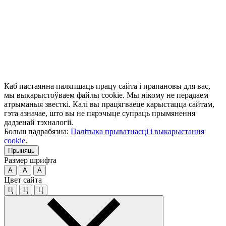
Каб пастаянна паляпшаць працу сайта і прапановы для вас,
мы выкарыстоўваем файлы cookie. Мы нікому не перадаем
атрыманыя звесткі. Калі вы працягваеце карыстацца сайтам,
гэта азначае, што вы не пярэчыце супраць прымянення
дадзенай тэхналогіі.
Больш падрабязна:
Палітыка прыватнасці і выкарыстання
cookie
.
Прыняць
Размер шрифта
A
A
A
Цвет сайта
Ц
Ц
Ц