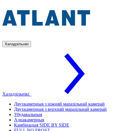
Халадзільнікі
Халадзільнікі
Двухкамерныя з ніжняй маразільнай камерай
Двухкамерныя з верхняй маразільнай камерай
Убудавальныя
Аднакамерныя
Камбінацыя SIDE BY SIDE
FULL NO FROST