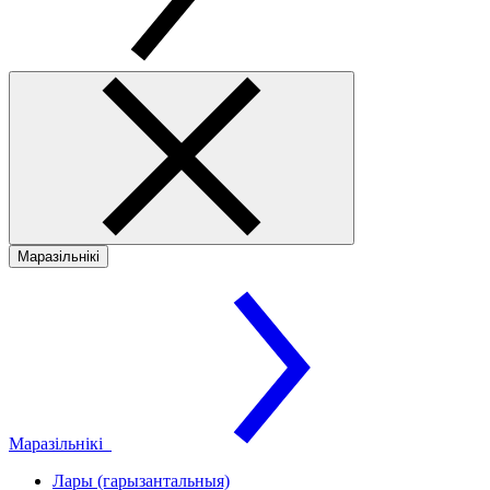
Маразільнікі
Маразільнікі
Лары (гарызантальныя)