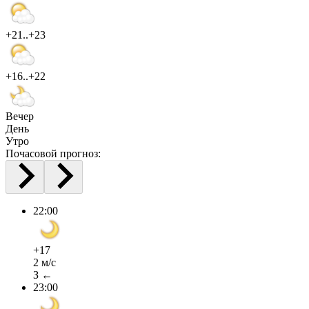
+21..+23
+16..+22
Вечер
День
Утро
Почасовой прогноз:
22:00
+17
2 м/с
З ←
23:00