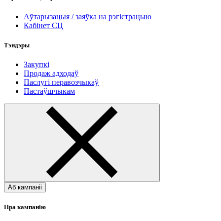
Аўтарызацыя / заяўка на рэгістрацыю
Кабінет СЦ
Тэндэры
Закупкі
Продаж адходаў
Паслугі перавозчыкаў
Пастаўшчыкам
Аб кампаніі
Пра кампанію