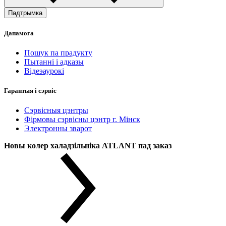
Падтрымка
Дапамога
Пошук па прадукту
Пытанні і адказы
Відеэаурокі
Гарантыя і сэрвіс
Сэрвісныя цэнтры
Фірмовы сэрвісны цэнтр г. Мінск
Электронны зварот
Новы колер халадзільніка ATLANT пад заказ