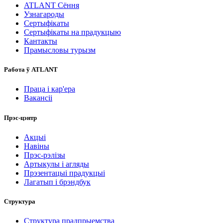
ATLANT Сёння
Узнагароды
Сертыфікаты
Сертыфікаты на прадукцыю
Кантакты
Прамысловы турызм
Работа ў ATLANT
Праца і кар'ера
Вакансіі
Прэс-цэнтр
Акцыі
Навіны
Прэс-рэлізы
Артыкулы і агляды
Прэзентацыі прадукцыі
Лагатып і брэндбук
Структура
Структура прадпрыемства