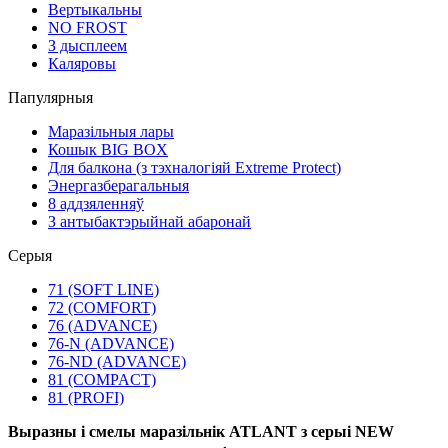
Вертыкальны
NO FROST
З дысплеем
Каляровы
Папулярныя
Маразільныя лары
Кошык BIG BOX
Для балкона (з тэхналогіяй Extreme Protect)
Энергазберагальныя
8 аддзяленняў
З антыбактэрыйнай абаронай
Серыя
71 (SOFT LINE)
72 (COMFORT)
76 (ADVANCE)
76-N (ADVANCE)
76-ND (ADVANCE)
81 (COMPACT)
81 (PROFI)
Выразны і смелы маразільнік ATLANT з серыі NEW