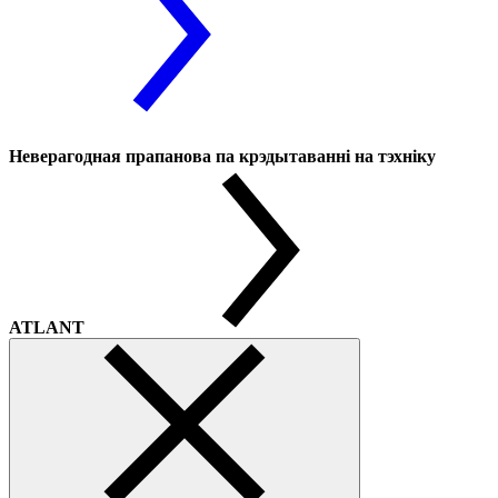
Неверагодная прапанова па крэдытаванні на тэхніку
ATLANT