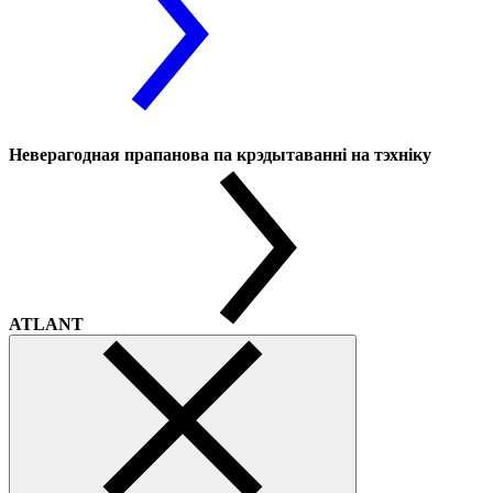
Неверагодная прапанова па крэдытаванні на тэхніку
ATLANT