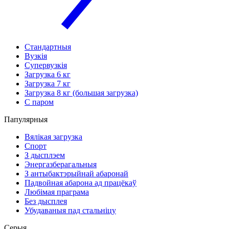
Стандартныя
Вузкія
Супервузкія
Загрузка 6 кг
Загрузка 7 кг
Загрузка 8 кг (большая загрузка)
С паром
Папулярныя
Вялікая загрузка
Спорт
З дысплэем
Энергазберагальныя
З антыбактэрыйнай абаронай
Падвойная абарона ад працёкаў
Любімая праграма
Без дысплея
Убудаваныя пад стальніцу
Серыя