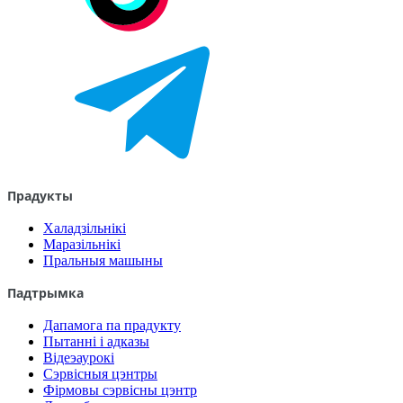
Прадукты
Халадзільнікі
Маразільнікі
Пральныя машыны
Падтрымка
Дапамога па прадукту
Пытанні і адказы
Відеэаурокі
Сэрвісныя цэнтры
Фірмовы сэрвісны цэнтр