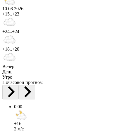
10.08.2026
+15..+23
+24..+24
+18..+20
Вечер
День
Утро
Почасовой прогноз:
0:00
+16
2 м/с