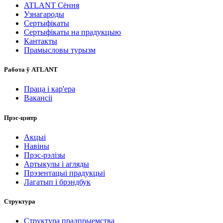
ATLANT Сёння
Узнагароды
Сертыфікаты
Сертыфікаты на прадукцыю
Кантакты
Прамысловы турызм
Работа ў ATLANT
Праца і кар'ера
Вакансіі
Прэс-цэнтр
Акцыі
Навіны
Прэс-рэлізы
Артыкулы і агляды
Прэзентацыі прадукцыі
Лагатып і брэндбук
Структура
Структура прадпрыемства