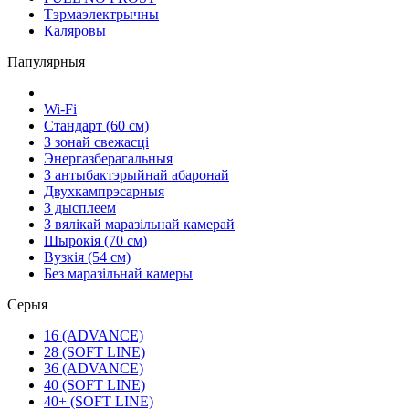
Тэрмаэлектрычны
Каляровы
Папулярныя
Wi-Fi
Стандарт (60 см)
З зонай свежасці
Энергазберагальныя
З антыбактэрыйнай абаронай
Двухкампрэсарныя
З дысплеем
З вялікай маразільнай камерай
Шырокія (70 см)
Вузкія (54 см)
Без маразільнай камеры
Серыя
16 (ADVANCE)
28 (SOFT LINE)
36 (ADVANCE)
40 (SOFT LINE)
40+ (SOFT LINE)