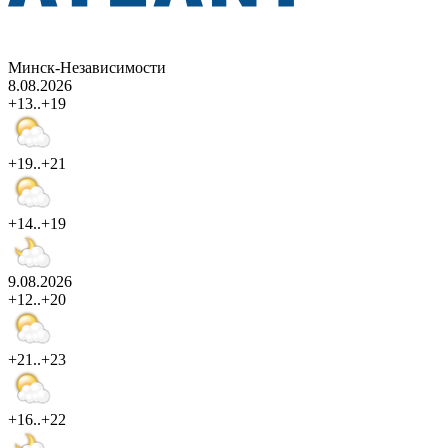
Минск-Независимости
8.08.2026
+13..+19
+19..+21
+14..+19
9.08.2026
+12..+20
+21..+23
+16..+22