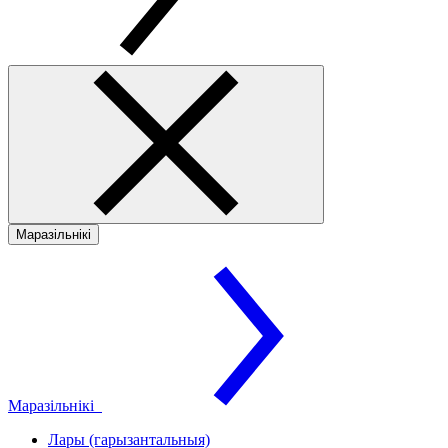
Маразільнікі
Маразільнікі
Лары (гарызантальныя)