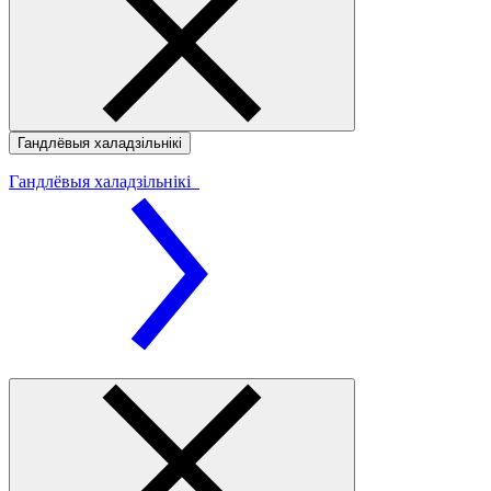
Гандлёвыя халадзільнікі
Гандлёвыя халадзільнікі