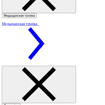
Медыцынская тэхніка
Медыцынская тэхніка