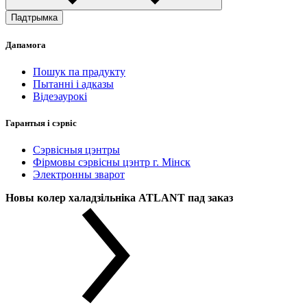
Падтрымка
Дапамога
Пошук па прадукту
Пытанні і адказы
Відеэаурокі
Гарантыя і сэрвіс
Сэрвісныя цэнтры
Фірмовы сэрвісны цэнтр г. Мінск
Электронны зварот
Новы колер халадзільніка ATLANT пад заказ