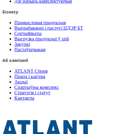
Дзе набыць камплектуючыя
Бізнесу
Прамысловая прадукцыя
Выпрабаванні і паслугі ЦДЭР БТ
Сертыфікаты
Выгрузка прадукцыі ў xml
Закупкі
Пастаўшчыкам
Аб кампаніі
ATLANT Сёння
Праца і кар'ера
Акцыі
Спартыўны комплекс
Стратэгія і статут
Кантакты