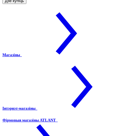
Дзе купіць
Магазіны
Інтэрнэт-магазіны
Фірмовыя магазіны ATLANT