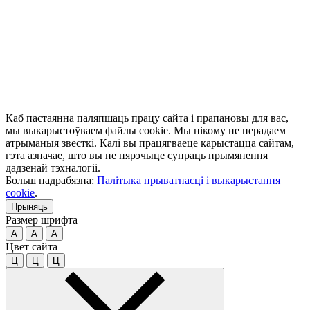
Каб пастаянна паляпшаць працу сайта і прапановы для вас,
мы выкарыстоўваем файлы cookie. Мы нікому не перадаем
атрыманыя звесткі. Калі вы працягваеце карыстацца сайтам,
гэта азначае, што вы не пярэчыце супраць прымянення
дадзенай тэхналогіі.
Больш падрабязна:
Палітыка прыватнасці і выкарыстання
cookie
.
Прыняць
Размер шрифта
A
A
A
Цвет сайта
Ц
Ц
Ц