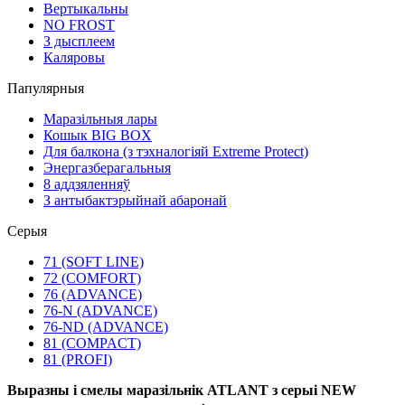
Вертыкальны
NO FROST
З дысплеем
Каляровы
Папулярныя
Маразільныя лары
Кошык BIG BOX
Для балкона (з тэхналогіяй Extreme Protect)
Энергазберагальныя
8 аддзяленняў
З антыбактэрыйнай абаронай
Серыя
71 (SOFT LINE)
72 (COMFORT)
76 (ADVANCE)
76-N (ADVANCE)
76-ND (ADVANCE)
81 (COMPACT)
81 (PROFI)
Выразны і смелы маразільнік ATLANT з серыі NEW