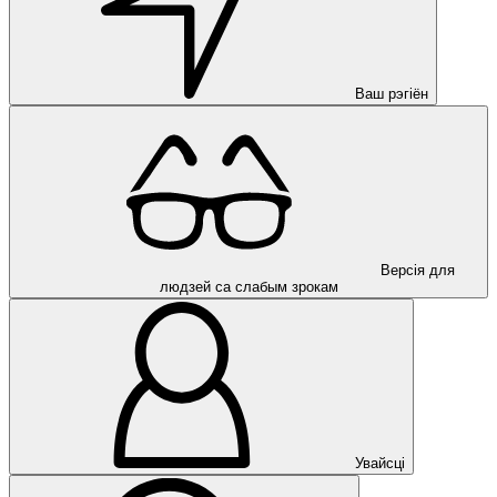
Ваш рэгіён
Версія для
людзей са слабым зрокам
Увайсці