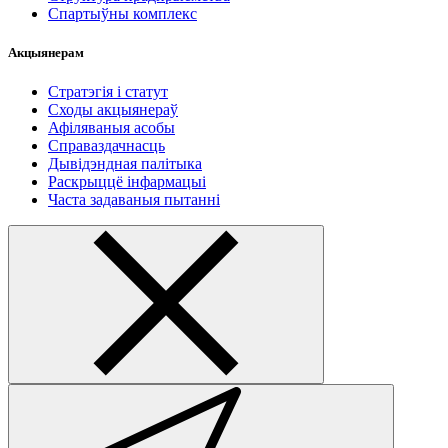
Спартыўны комплекс
Акцыянерам
Стратэгія і статут
Сходы акцыянераў
Афіляваныя асобы
Справаздачнасць
Дывідэндная палітыка
Раскрыццё інфармацыі
Часта задаваныя пытанні