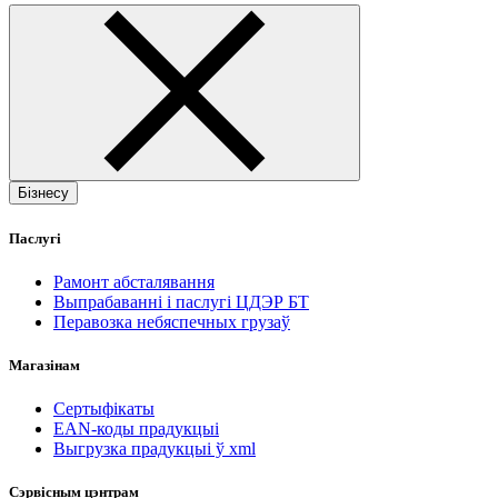
Бізнесу
Паслугі
Рамонт абсталявання
Выпрабаванні і паслугі ЦДЭР БТ
Перавозка небяспечных грузаў
Магазінам
Сертыфікаты
EAN-коды прадукцыі
Выгрузка прадукцыі ў xml
Сэрвісным цэнтрам