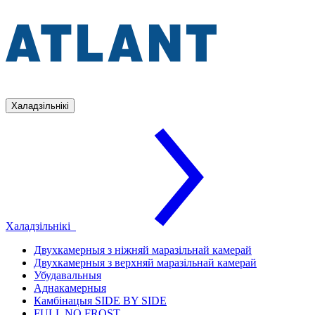
Халадзільнікі
Халадзільнікі
Двухкамерныя з ніжняй маразільнай камерай
Двухкамерныя з верхняй маразільнай камерай
Убудавальныя
Аднакамерныя
Камбінацыя SIDE BY SIDE
FULL NO FROST