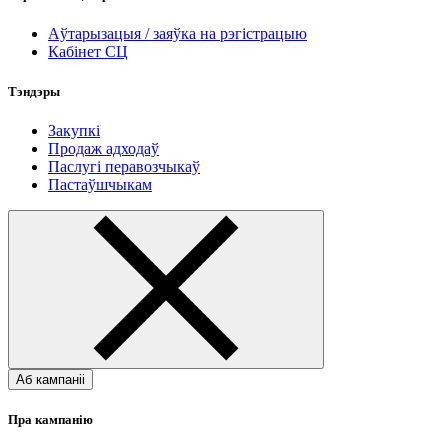
Аўтарызацыя / заяўка на рэгістрацыю
Кабінет СЦ
Тэндэры
Закупкі
Продаж адходаў
Паслугі перавозчыкаў
Пастаўшчыкам
Аб кампаніі
Пра кампанію