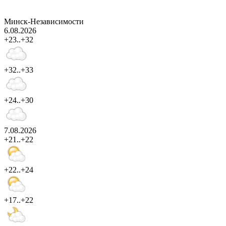
Минск-Независимости
6.08.2026
+23..+32
+32..+33
+24..+30
7.08.2026
+21..+22
+22..+24
+17..+22