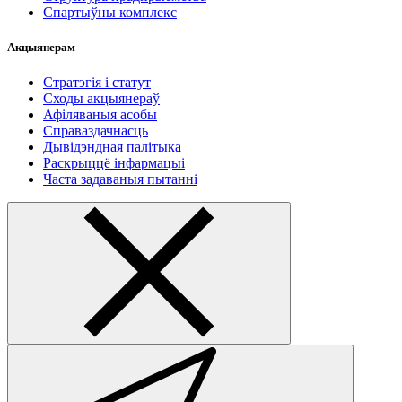
Спартыўны комплекс
Акцыянерам
Стратэгія і статут
Сходы акцыянераў
Афіляваныя асобы
Справаздачнасць
Дывідэндная палітыка
Раскрыццё інфармацыі
Часта задаваныя пытанні