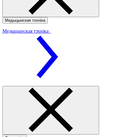
Медыцынская тэхніка
Медыцынская тэхніка