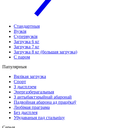
Стандартныя
Вузкія
Супервузкія
Загрузка 6 кг
Загрузка 7 кг
Загрузка 8 кг (большая загрузка)
С паром
Папулярныя
Вялікая загрузка
Спорт
З дысплэем
Энергазберагальныя
З антыбактэрыйнай абаронай
Падвойная абарона ад працёкаў
Любімая праграма
Без дысплея
Убудаваныя пад стальніцу
Серыя