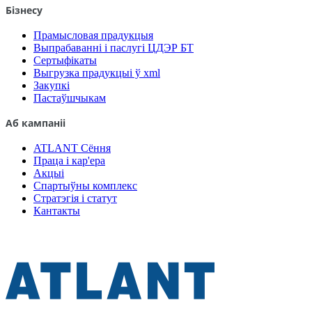
Бізнесу
Прамысловая прадукцыя
Выпрабаванні і паслугі ЦДЭР БТ
Сертыфікаты
Выгрузка прадукцыі ў xml
Закупкі
Пастаўшчыкам
Аб кампаніі
ATLANT Сёння
Праца і кар'ера
Акцыі
Спартыўны комплекс
Стратэгія і статут
Кантакты