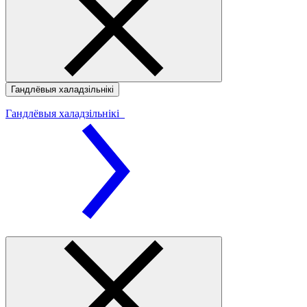
Гандлёвыя халадзільнікі
Гандлёвыя халадзільнікі