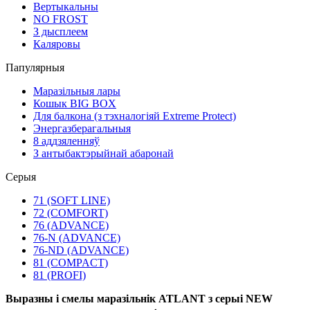
Вертыкальны
NO FROST
З дысплеем
Каляровы
Папулярныя
Маразільныя лары
Кошык BIG BOX
Для балкона (з тэхналогіяй Extreme Protect)
Энергазберагальныя
8 аддзяленняў
З антыбактэрыйнай абаронай
Серыя
71 (SOFT LINE)
72 (COMFORT)
76 (ADVANCE)
76-N (ADVANCE)
76-ND (ADVANCE)
81 (COMPACT)
81 (PROFI)
Выразны і смелы маразільнік ATLANT з серыі NEW