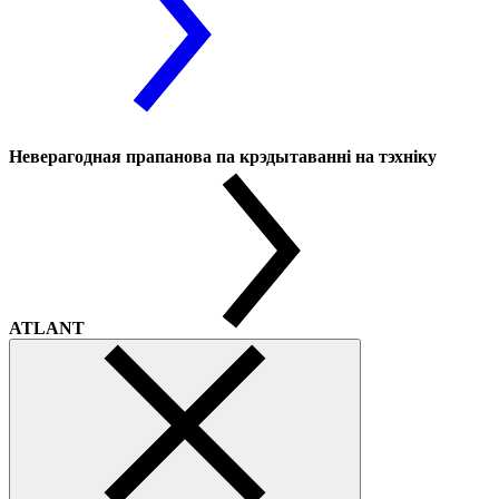
Неверагодная прапанова па крэдытаванні на тэхніку
ATLANT