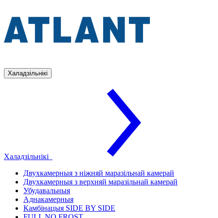
Халадзільнікі
Халадзільнікі
Двухкамерныя з ніжняй маразільнай камерай
Двухкамерныя з верхняй маразільнай камерай
Убудавальныя
Аднакамерныя
Камбінацыя SIDE BY SIDE
FULL NO FROST