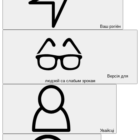
Ваш рэгіён
Версія для
людзей са слабым зрокам
Увайсці