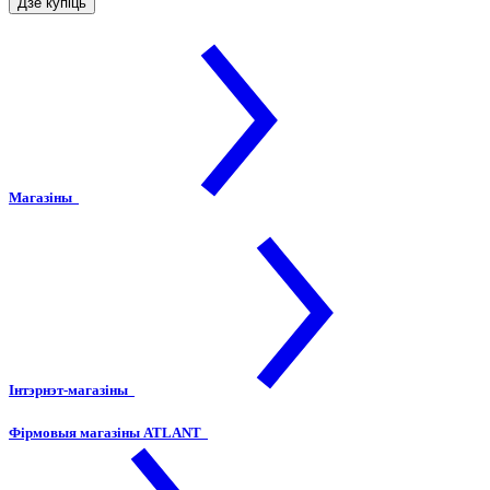
Дзе купіць
Магазіны
Інтэрнэт-магазіны
Фірмовыя магазіны ATLANT