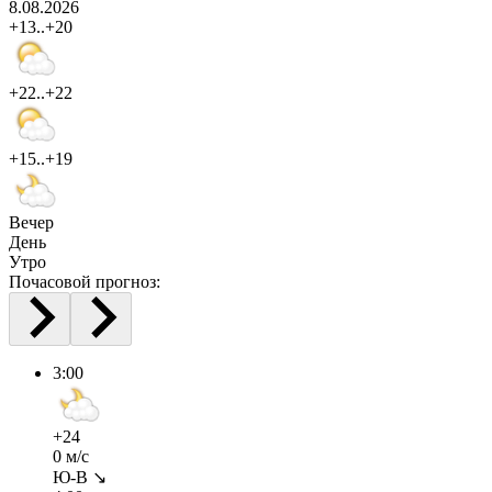
8.08.2026
+13..+20
+22..+22
+15..+19
Вечер
День
Утро
Почасовой прогноз:
3:00
+24
0 м/с
Ю-В ↘