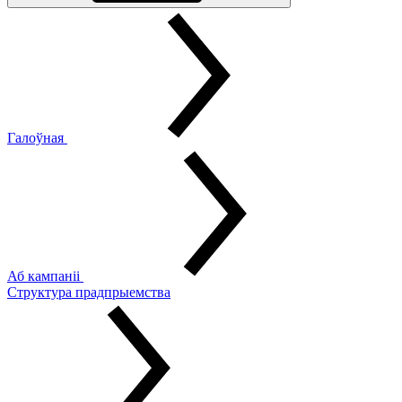
Галоўная
Аб кампаніі
Структура прадпрыемства