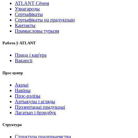
ATLANT Сёння
Узнагароды
Сертыфікаты
Сертыфікаты на прадукцыю
Кантакты
Прамысловы турызм
Работа ў ATLANT
Праца і кар'ера
Вакансіі
Прэс-цэнтр
Акцыі
Навіны
Прэс-рэлізы
Артыкулы і агляды
Прэзентацыі прадукцыі
Лагатып і брэндбук
Структура
Структура прадпрыемства