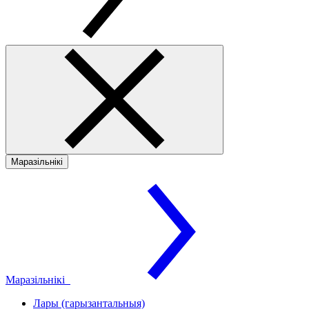
Маразільнікі
Маразільнікі
Лары (гарызантальныя)