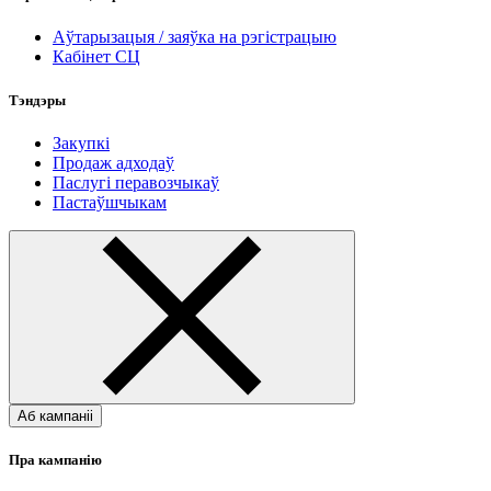
Аўтарызацыя / заяўка на рэгістрацыю
Кабінет СЦ
Тэндэры
Закупкі
Продаж адходаў
Паслугі перавозчыкаў
Пастаўшчыкам
Аб кампаніі
Пра кампанію