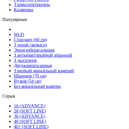
Тэрмаэлектрычны
Каляровы
Папулярныя
Wi-Fi
Стандарт (60 см)
З зонай свежасці
Энергазберагальныя
З антыбактэрыйнай абаронай
З дысплеем
Двухкампрэсарныя
З вялікай маразільнай камерай
Шырокія (70 см)
Вузкія (54 см)
Без маразільнай камеры
Серыя
16 (ADVANCE)
28 (SOFT LINE)
36 (ADVANCE)
40 (SOFT LINE)
40+ (SOFT LINE)