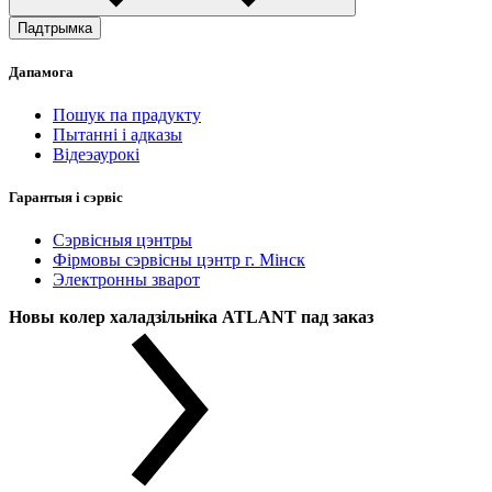
Падтрымка
Дапамога
Пошук па прадукту
Пытанні і адказы
Відеэаурокі
Гарантыя і сэрвіс
Сэрвісныя цэнтры
Фірмовы сэрвісны цэнтр г. Мінск
Электронны зварот
Новы колер халадзільніка ATLANT пад заказ