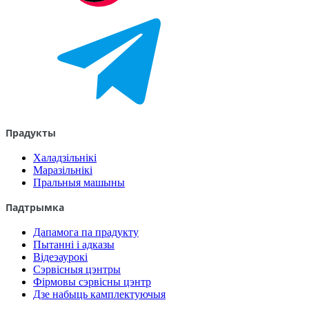
Прадукты
Халадзільнікі
Маразільнікі
Пральныя машыны
Падтрымка
Дапамога па прадукту
Пытанні і адказы
Відеэаурокі
Сэрвісныя цэнтры
Фірмовы сэрвісны цэнтр
Дзе набыць камплектуючыя