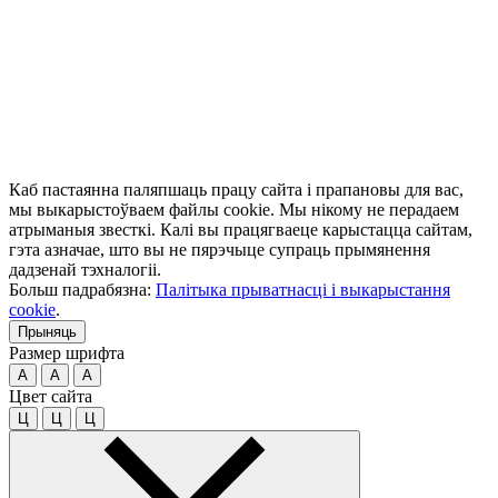
Каб пастаянна паляпшаць працу сайта і прапановы для вас,
мы выкарыстоўваем файлы cookie. Мы нікому не перадаем
атрыманыя звесткі. Калі вы працягваеце карыстацца сайтам,
гэта азначае, што вы не пярэчыце супраць прымянення
дадзенай тэхналогіі.
Больш падрабязна:
Палітыка прыватнасці і выкарыстання
cookie
.
Прыняць
Размер шрифта
A
A
A
Цвет сайта
Ц
Ц
Ц