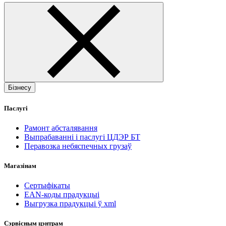
Бізнесу
Паслугі
Рамонт абсталявання
Выпрабаванні і паслугі ЦДЭР БТ
Перавозка небяспечных грузаў
Магазінам
Сертыфікаты
EAN-коды прадукцыі
Выгрузка прадукцыі ў xml
Сэрвісным цэнтрам